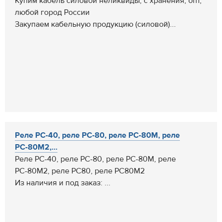
Купим кабель силовой неликвиды, с хранения, опт,
любой город России
Закупаем кабельную продукцию (силовой)...
Реле РС-40, реле РС-80, реле РС-80М, реле
РС-80М2,...
Реле РС-40, реле РС-80, реле РС-80М, реле
РС-80М2, реле РС80, реле РС80М2
Из наличия и под заказ: ...