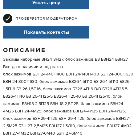
Узнать цену
ПРОВЕРЯЕТСЯ МОДЕРАТОРОМ
Показать контакты
ОПИСАНИЕ
Зажимы наборные ЗН24 ЗН27, блок зажимов БЗ БЗН24 БЗН27
Всегда в наличии и под заказ:
блок зажимов БЗН24-140П400 БЗН 24-140П400 БЗН24-300П630
БЗН 24-300П630, блок зажимов БЗ26-1,5П10 БЗ 26-1,5П10 БЗ26-
1,5П16 БЗ 26-1,5П16, блок зажимов БЗ26-4П16-В/В БЗ26-4П25-5
БЗ26-4П40 БЗ 26-4П25-5 БЗ26-4П25-10 БЗ 26-4П25-10, блок
зажимов БЗН18-2,5П25 БЗН 18-2,5П25, блок зажимов БЗН24-
4М25 БЗН 24-4М25, блок зажимов БЗН24-4И25 БЗН 24-4И25,
блок зажимов БЗН29-4П25 БЗН 29-4П25, блок зажимов БЗН27-
2,5М25 БЗН 27-2,5М25 БЗН27-1,5Л10, блок зажимов БЗН27-4М32
БЗН 27-4М32 БЗН27-6М40 БЗН 27-6М40