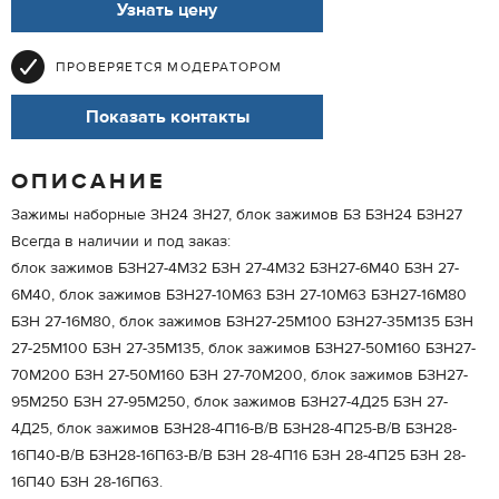
Узнать цену
ПРОВЕРЯЕТСЯ МОДЕРАТОРОМ
Показать контакты
ОПИСАНИЕ
Зажимы наборные ЗН24 ЗН27, блок зажимов БЗ БЗН24 БЗН27
Всегда в наличии и под заказ:
блок зажимов БЗН27-4М32 БЗН 27-4М32 БЗН27-6М40 БЗН 27-
6М40, блок зажимов БЗН27-10М63 БЗН 27-10М63 БЗН27-16М80
БЗН 27-16М80, блок зажимов БЗН27-25М100 БЗН27-35М135 БЗН
27-25М100 БЗН 27-35М135, блок зажимов БЗН27-50М160 БЗН27-
70М200 БЗН 27-50М160 БЗН 27-70М200, блок зажимов БЗН27-
95М250 БЗН 27-95М250, блок зажимов БЗН27-4Д25 БЗН 27-
4Д25, блок зажимов БЗН28-4П16-В/В БЗН28-4П25-В/В БЗН28-
16П40-В/В БЗН28-16П63-В/В БЗН 28-4П16 БЗН 28-4П25 БЗН 28-
16П40 БЗН 28-16П63.