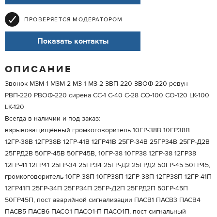
ПРОВЕРЯЕТСЯ МОДЕРАТОРОМ
Показать контакты
ОПИСАНИЕ
Звонок МЗМ-1 МЗМ-2 МЗ-1 МЗ-2 ЗВП-220 ЗВОФ-220 ревун
РВП-220 РВОФ-220 сирена СС-1 С-40 С-28 СО-100 СО-120 LK-100
LK-120
Всегда в наличии и под заказ:
взрывозащищённый громкоговоритель 10ГР-38В 10ГР38В
12ГР-38В 12ГР38В 12ГР-41В 12ГР41В 25ГР-34В 25ГР34В 25ГР-Д2В
25ГРД2В 50ГР-45В 50ГР45В, 10ГР-38 10ГР38 12ГР-38 12ГР38
12ГР-41 12ГР41 25ГР-34 25ГР34 25ГР-Д2 25ГРД2 50ГР-45 50ГР45,
громкоговоритель 10ГР-38П 10ГР38П 12ГР-38П 12ГР38П 12ГР-41П
12ГР41П 25ГР-34П 25ГР34П 25ГР-Д2П 25ГРД2П 50ГР-45П
50ГР45П, пост аварийной сигнализации ПАСВ1 ПАСВ3 ПАСВ4
ПАСВ5 ПАСВ6 ПАСО1 ПАСО1-П ПАСО1П, пост сигнальный