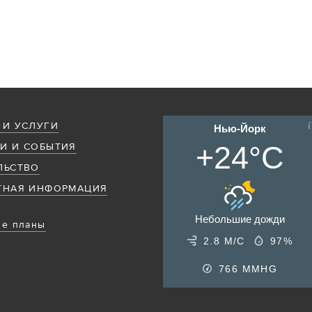
 И УСЛУГИ
Нью-Йорк
+24°C
И И СОБЫТИЯ
ЛЬСТВО
ТНАЯ ИНФОРМАЦИЯ
Небольшие дожди
е планы
2.8 М/С
97%
766
MMHG