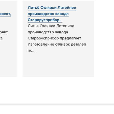
Литьё Отливки Литейное
роект,
производство завода
Старорусприбор...
Литьё Отливки Литейное
оект,
производство завода
ка
Старорусприбор предлагает
Изготовление отливок деталей
по...