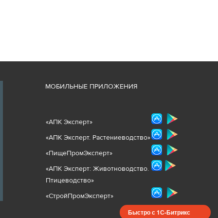
М
ОБИЛЬНЫЕ ПРИЛОЖЕНИЯ
«
АПК Эксперт
»
«
АПК Эксперт. Растениеводст
во
»
«ПищеПромЭксперт»
«
А
ПК Эксперт: Животнов
одство.
Птицеводство»
«СтройПромЭксперт»
Быстро с 1С-Битрикс