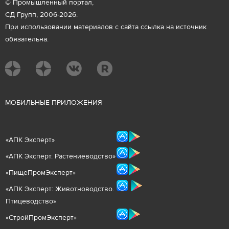
© Промышленный портал,
СД Групп, 2006-2026.
При использовании материалов с сайта ссылка на источник
обязательна.
М
ОБИЛЬНЫЕ ПРИЛОЖЕНИЯ
«
АПК Эксперт
»
«
АПК Эксперт. Растениеводст
во
»
«ПищеПромЭксперт»
«
А
ПК Эксперт: Животнов
одство.
Птицеводство»
«СтройПромЭксперт»