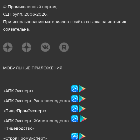
© Промышленный портал,
СД Групп, 2006-2026.
При использовании материалов с сайта ссылка на источник
обязательна.
М
ОБИЛЬНЫЕ ПРИЛОЖЕНИЯ
«
АПК Эксперт
»
«
АПК Эксперт. Растениеводст
во
»
«ПищеПромЭксперт»
«
А
ПК Эксперт: Животнов
одство.
Птицеводство»
«СтройПромЭксперт»