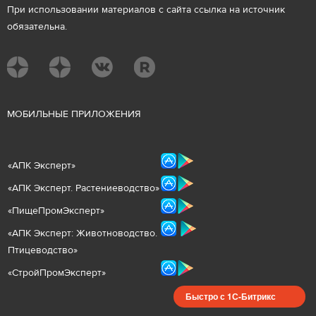
При использовании материалов с сайта ссылка на источник
обязательна.
М
ОБИЛЬНЫЕ ПРИЛОЖЕНИЯ
«
АПК Эксперт
»
«
АПК Эксперт. Растениеводст
во
»
«ПищеПромЭксперт»
«
А
ПК Эксперт: Животнов
одство.
Птицеводство»
«СтройПромЭксперт»
Быстро с 1С-Битрикс