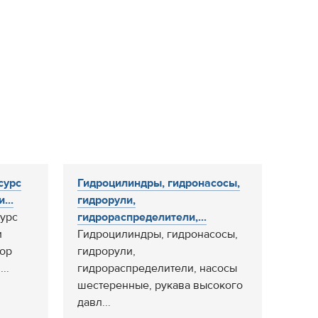
сурс
Гидроцилиндры, гидронасосы,
...
гидрорули,
урс
гидрораспределители,...
и
Гидроцилиндры, гидронасосы,
тор
гидрорули,
..
гидрораспределители, насосы
шестеренные, рукава высокого
давл...