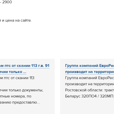
- 2900
 и цена на сайте.
 птс от скании 113 г.в. 91
Группа компаний ЕвроРе
чии только ...
производит на территории
 птс от скании 113
Группа компаний ЕвроРес
производит на территори
ичии только документы,
Ростовской области: трак
итные номера, по
Беларус 320ПО4 / 320МП..
ванию предоставлю...