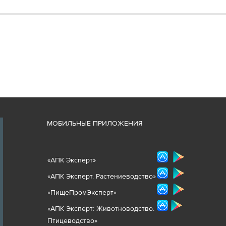
М
ОБИЛЬНЫЕ ПРИЛОЖЕНИЯ
«
АПК Эксперт
»
«
АПК Эксперт. Растениеводст
во
»
«ПищеПромЭксперт»
«
А
ПК Эксперт: Животнов
одство.
Птицеводство»