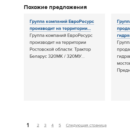
Похожие предложения
Группа компаний ЕвроРесурс
Групп
производит на территории...
прода
Группа компаний ЕвроРесурс
гидра
производит на территории
Групп
Ростовской области: Трактор
прода
Беларус 320МК / 320МУ...
гидра
мосто
Предн
1
2
3
4
5
Следующая страница