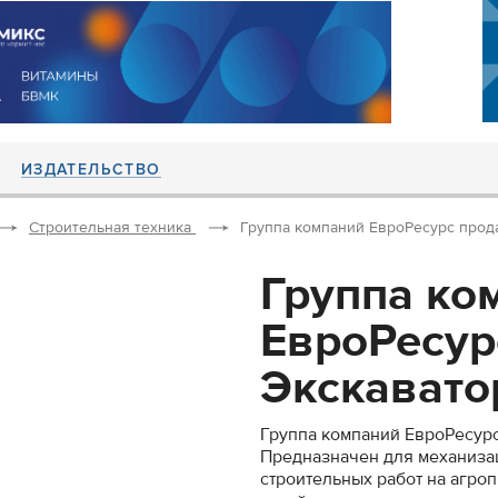
ИЗДАТЕЛЬСТВО
Строительная техника
Группа компаний ЕвроРесурс прода
Группа ко
ЕвроРесур
Экскаватор
Группа компаний ЕвроРесурс
Предназначен для механиза
строительных работ на агр