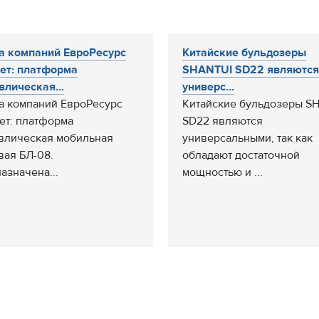
а компаний ЕвроРесурс
Китайские бульдозеры
ет: платформа
SHANTUI SD22 являются
влическая...
универс...
а компаний ЕвроРесурс
Китайские бульдозеры S
ет: платформа
SD22 являются
влическая мобильная
универсальными, так как
вая БЛ-08.
обладают достаточной
азначена...
мощностью и ...