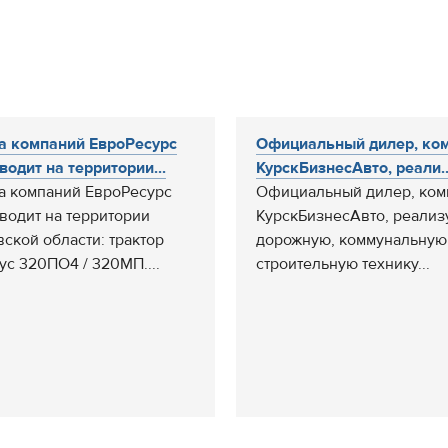
а компаний ЕвроРесурс
Официальный дилер, ко
водит на территории...
КурскБизнесАвто, реали..
а компаний ЕвроРесурс
Официальный дилер, ком
водит на территории
КурскБизнесАвто, реализ
вской области: трактор
дорожную, коммунальную
ус 320ПО4 / 320МП....
строительную технику...