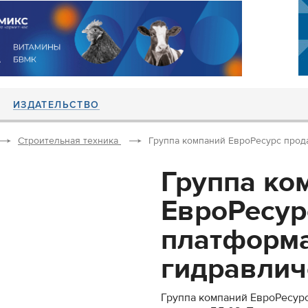
ИЗДАТЕЛЬСТВО
Строительная техника
Группа компаний ЕвроРесурс прода
Группа ко
ЕвроРесур
платформ
гидравличе
Группа компаний ЕвроРесур