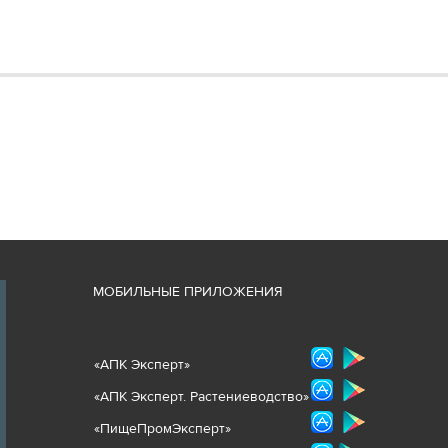
М
ОБИЛЬНЫЕ ПРИЛОЖЕНИЯ
«
АПК Эксперт
»
«
АПК Эксперт. Растениеводст
во
»
«ПищеПромЭксперт»