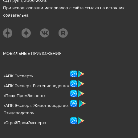
СД Групп, 2006-2026.
При использовании материалов с сайта ссылка на источник
обязательна.
М
ОБИЛЬНЫЕ ПРИЛОЖЕНИЯ
«
АПК Эксперт
»
«
АПК Эксперт. Растениеводст
во
»
«ПищеПромЭксперт»
«
А
ПК Эксперт: Животнов
одство.
Птицеводство»
«СтройПромЭксперт»