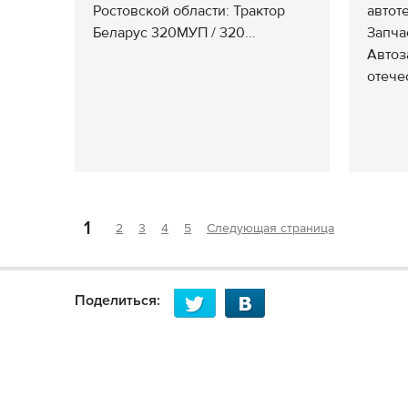
Ростовской области: Трактор
автот
Беларус 320МУП / 320...
Запча
Автоз
отечес
1
2
3
4
5
Следующая страница
Поделиться: