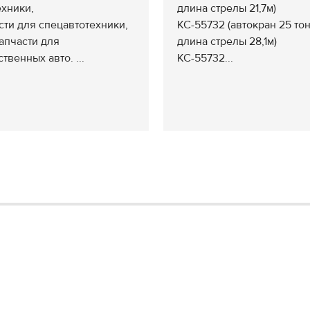
ехники,
длина стрелы 21,7м)
сти для спецавтотехники,
КС-55732 (автокран 25 тон
апчасти для
длина стрелы 28,1м)
твенных авто. ...
КС-55732...