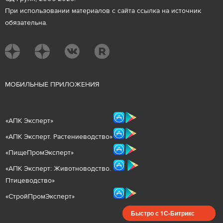
При использовании материалов с сайта ссылка на источник
обязательна.
М
ОБИЛЬНЫЕ ПРИЛОЖЕНИЯ
«
АПК Эксперт
»
«
АПК Эксперт. Растениеводст
во
»
«ПищеПромЭксперт»
«
А
ПК Эксперт: Животнов
одство.
Птицеводство»
«СтройПромЭксперт»
Быстро с 1С-Битрикс