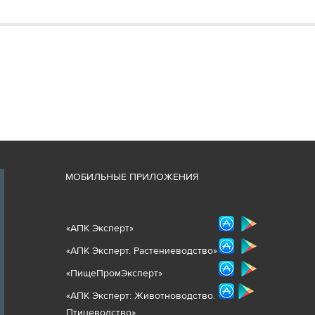
М
ОБИЛЬНЫЕ ПРИЛОЖЕНИЯ
«
АПК Эксперт
»
«
АПК Эксперт. Растениеводст
во
»
«ПищеПромЭксперт»
«
А
ПК Эксперт: Животнов
одство.
Птицеводство»