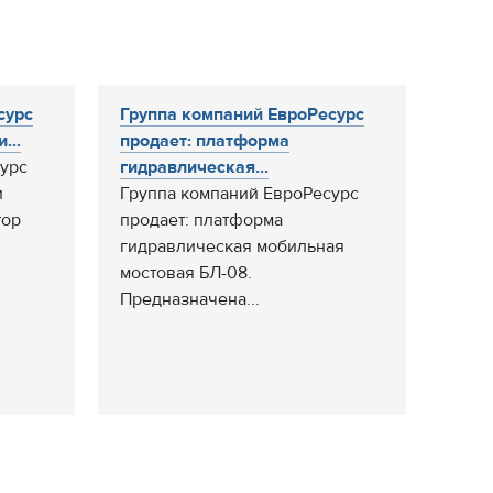
сурс
Группа компаний ЕвроРесурс
...
продает: платформа
урс
гидравлическая...
и
Группа компаний ЕвроРесурс
тор
продает: платформа
гидравлическая мобильная
мостовая БЛ-08.
Предназначена...