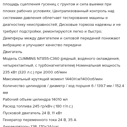
площадь сцепления гусениц с грунтом и сила выемки при
плохих рабочих условиях; Централизованный контроль над
системами давления облегчает тестирование машины и
диагностику неисправностей; Дисковые тормоза надежны и не
требуют подстройки, ремонтируются легко и быстро;
Демпферы между двигателем и силовой передачей понижают
вибрацию и улучшают качество передачи
Двигатель
Модель CUMMINS NT855-C360 (рядный, водяного охлаждения,
четырехтактный, с турбонагнетателем) Номинальная мощность
235 кВт (320 л.с.) при 2000 об/мин
Максимальный крутящий момент 1440Н.м/1400об/мин
Количество цилиндров / диаметр / ход поршня 6 / 139.7 мм / 152.4
мм
Рабочий объем цилиндра 14010 мл
Расход топлива 245 гр/кВч ( 180 г/л.с.)
Пусковой двигатель 24 В, 11 кВт
Генератор переменного тока 24 В, 35 А
Аккумуляторы 12В, 170х2А/час