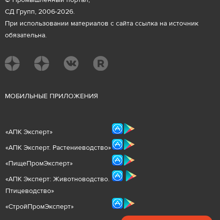
© Промышленный портал,
СД Групп, 2006-2026.
При использовании материалов с сайта ссылка на источник
обязательна.
М
ОБИЛЬНЫЕ ПРИЛОЖЕНИЯ
«
АПК Эксперт
»
«
АПК Эксперт. Растениеводст
во
»
«ПищеПромЭксперт»
«
А
ПК Эксперт: Животнов
одство.
Птицеводство»
«СтройПромЭксперт»