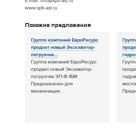
E-mail: info@spb-ast.ru
www.spb-ast.ru
Похожие предложения
Группа компаний ЕвроРесурс
Групп
продает новый Экскаватор-
прода
погрузчик...
гидра
Группа компаний ЕвроРесурс
Групп
продает новый Экскаватор-
прода
погрузчик ЭП-Ф-1БМ.
гидра
Предназначен для
мосто
механизации...
Предн