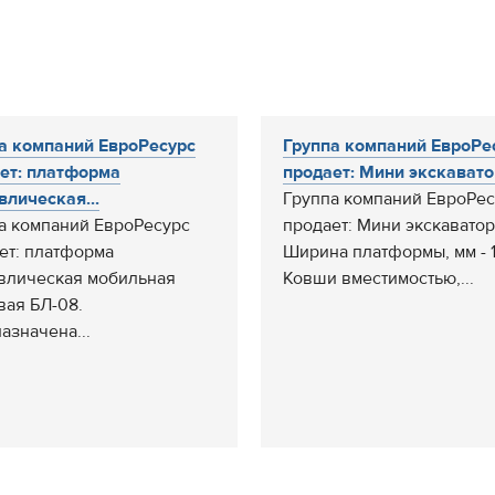
а компаний ЕвроРесурс
Группа компаний ЕвроРе
ет: платформа
продает: Мини экскаватор
влическая...
Группа компаний ЕвроРес
а компаний ЕвроРесурс
продает: Мини экскаватор
ет: платформа
Ширина платформы, мм - 
влическая мобильная
Ковши вместимостью,...
вая БЛ-08.
азначена...