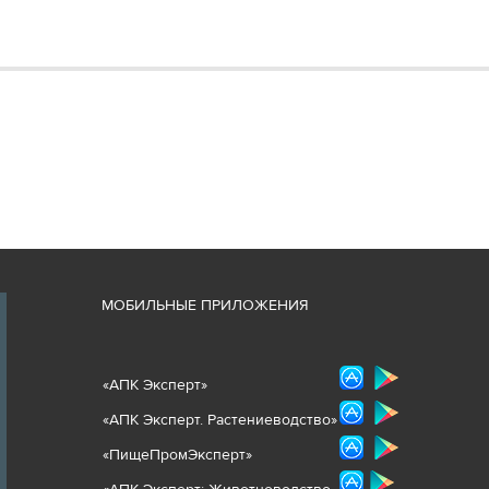
М
ОБИЛЬНЫЕ ПРИЛОЖЕНИЯ
«
АПК Эксперт
»
«
АПК Эксперт. Растениеводст
во
»
«ПищеПромЭксперт»