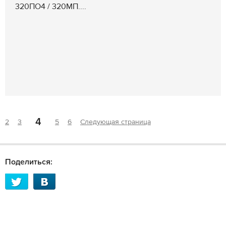
320ПО4 / 320МП....
4
2
3
5
6
Следующая страница
Поделиться: