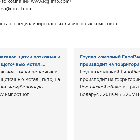
йте компании www.kcj-imp.com/
korea@gmail.com
инга в специализированных лизинговых компаниях .
агаем: щетки лотковые и
Группа компаний ЕвроРе
 щеточные метал....
производит на территории
агаем: щетки лотковые и
Группа компаний ЕвроРес
 щеточные метал., п/пр, на
производит на территори
тально-уборочную
Ростовской области: трак
у импортног...
Беларус 320ПО4 / 320МП..