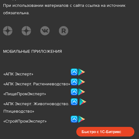
При использовании материалов с сайта ссылка на источник
обязательна.
М
ОБИЛЬНЫЕ ПРИЛОЖЕНИЯ
«
АПК Эксперт
»
«
АПК Эксперт. Растениеводст
во
»
«ПищеПромЭксперт»
«
А
ПК Эксперт: Животнов
одство.
Птицеводство»
«СтройПромЭксперт»
Быстро с 1С-Битрикс