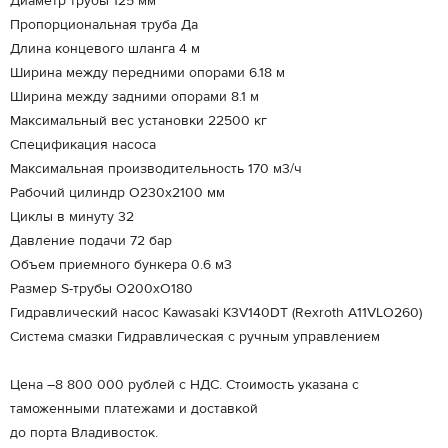
Диаметр трубы 125 мм
Пропорциональная труба Да
Длина концевого шланга 4 м
Ширина между передними опорами 6.18 м
Ширина между задними опорами 8.1 м
Максимальный вес установки 22500 кг
Спецификация насоса
Максимальная производительность 170 м3/ч
Рабочий цилиндр O230х2100 мм
Циклы в минуту 32
Давление подачи 72 бар
Объем приемного бункера 0.6 м3
Размер S-трубы O200хO180
Гидравлический насос Kawasaki K3V140DT (Rexroth A11VLO260)
Система смазки Гидравлическая с ручным управлением
Цена –8 800 000 рублей с НДС. Стоимость указана с
таможенными платежами и доставкой
до порта Владивосток.