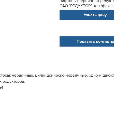
лифтовыхчервячных редукт
ОАО "РЕДУКТОР", тел./факс: (8
Узнать цену
Показать контакты
кторы: червячные, цилиндрическо-червячные, одно-и двухс
 редукторов.
54