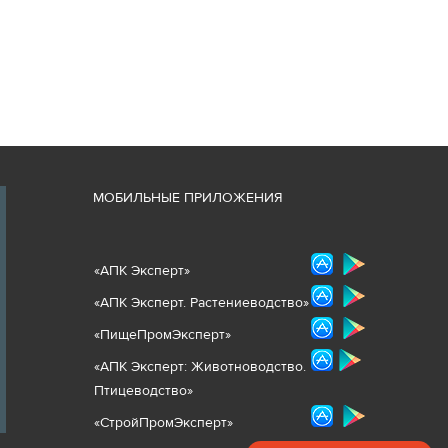
М
ОБИЛЬНЫЕ ПРИЛОЖЕНИЯ
«
АПК Эксперт
»
«
АПК Эксперт. Растениеводст
во
»
«ПищеПромЭксперт»
«
А
ПК Эксперт: Животнов
одство.
Птицеводство»
«СтройПромЭксперт»