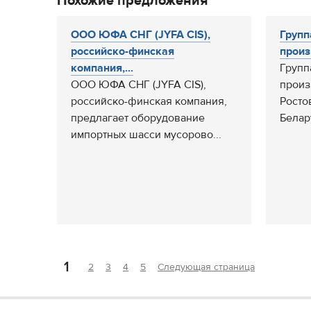
Похожие предложения
ООО ЮФА СНГ (JYFA CIS),
Групп
российско-финская
произ
компания,...
Групп
ООО ЮФА СНГ (JYFA CIS),
произ
российско-финская компания,
Росто
предлагает оборудование
Белар
импортных шасси мусорово...
1
2
3
4
5
Следующая страница