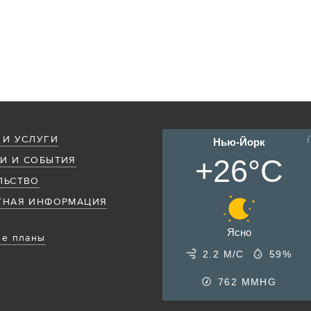
 И УСЛУГИ
Нью-Йорк
+26°C
И И СОБЫТИЯ
ЛЬСТВО
ТНАЯ ИНФОРМАЦИЯ
Ясно
е планы
2.2 М/С
59%
762
MMHG