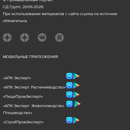
© Промышленный портал,
СД Групп, 2006-2026.
При использовании материалов с сайта ссылка на источник
обязательна.
М
ОБИЛЬНЫЕ ПРИЛОЖЕНИЯ
«
АПК Эксперт
»
«
АПК Эксперт. Растениеводст
во
»
«ПищеПромЭксперт»
«
А
ПК Эксперт: Животнов
одство.
Птицеводство»
«СтройПромЭксперт»