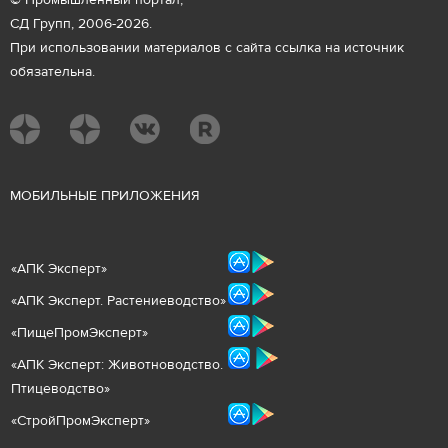
© Промышленный портал,
СД Групп, 2006-2026.
При использовании материалов с сайта ссылка на источник
обязательна.
М
ОБИЛЬНЫЕ ПРИЛОЖЕНИЯ
«
АПК Эксперт
»
«
АПК Эксперт. Растениеводст
во
»
«ПищеПромЭксперт»
«
А
ПК Эксперт: Животнов
одство.
Птицеводство»
«СтройПромЭксперт»