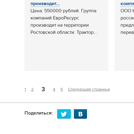
производит...
компан
Цена: 550000 рублей. Группа
ООО Ю
компаний ЕвроРесурс
росси
производит на территории
предл
Ростовской области: Трактор...
перев
3
1
2
4
5
Следующая страница
Поделиться: