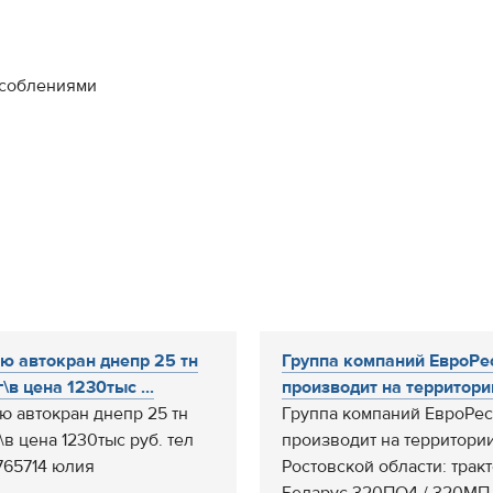
особлениями
ю автокран днепр 25 тн
Группа компаний ЕвроРе
\в цена 1230тыс ...
производит на территории
ю автокран днепр 25 тн
Группа компаний ЕвроРес
\в цена 1230тыс руб. тел
производит на территори
765714 юлия
Ростовской области: трак