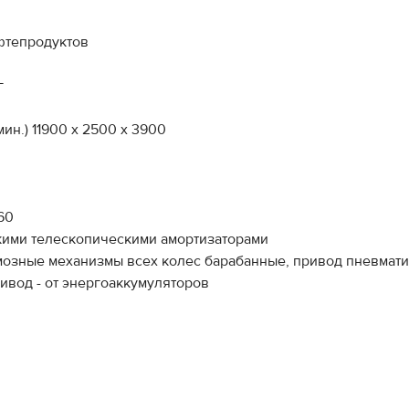
фтепродуктов
г
ин.) 11900 х 2500 х 3900
60
кими телескопическими амортизаторами
мозные механизмы всех колес барабанные, привод пневмати
ивод - от энергоаккумуляторов