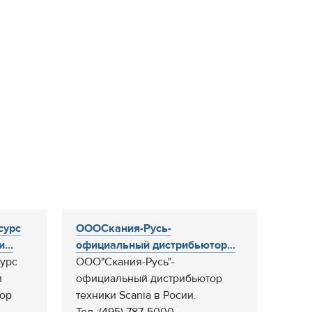
сурс
ОООСкания-Русь-
...
официальный дистрибьютор...
урс
ООО"Скания-Русь"-
и
официальный дистрибьютор
тор
техники Scania в Росии.