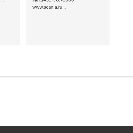
..
Тел.:(495) 787-5000
www.scania.ru...