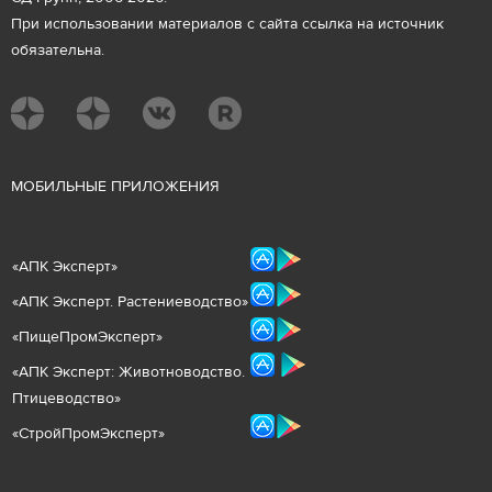
При использовании материалов с сайта ссылка на источник
обязательна.
М
ОБИЛЬНЫЕ ПРИЛОЖЕНИЯ
«
АПК Эксперт
»
«
АПК Эксперт. Растениеводст
во
»
«ПищеПромЭксперт»
«
А
ПК Эксперт: Животнов
одство.
Птицеводство»
«СтройПромЭксперт»