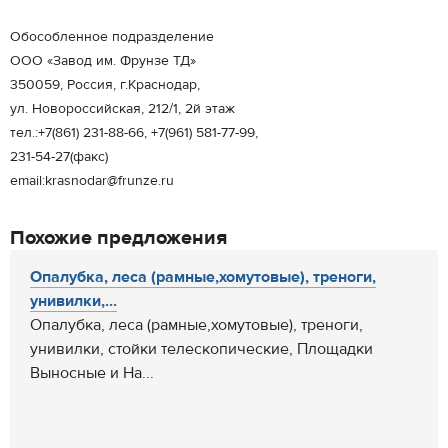
Обособленное подразделение
ООО «Завод им. Фрунзе ТД»
350059, Россия, г.Краснодар,
ул. Новороссийская, 212/1, 2й этаж
тел.:+7(861) 231-88-66, +7(961) 581-77-99,
231-54-27(факс)
email:krasnodar@frunze.ru
Похожие предложения
Опалубка, леса (рамные,хомутовые), треноги,
унивилки,...
Опалубка, леса (рамные,хомутовые), треноги,
унивилки, стойки телескопические, Площадки
Выносные и На...