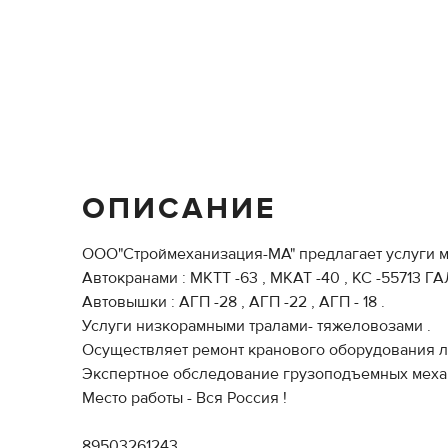
ОПИСАНИЕ
ООО"Строймеханизация-МА" предлагает услуги монт
Автокранами : МКТТ -63 , МКАТ -40 , КС -55713 
Автовышки : АГП -28 , АГП -22 , АГП - 18 .
Услуги низкорамными тралами- тяжеловозами .
Осуществляет ремонт кранового оборудования л
Экспертное обследование грузоподъемных меха
Место работы - Вся Россия !
89503261243