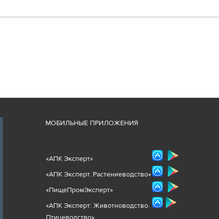
М
ОБИЛЬНЫЕ ПРИЛОЖЕНИЯ
«
АПК Эксперт
»
«
АПК Эксперт. Растениеводст
во
»
«ПищеПромЭксперт»
«
А
ПК Эксперт: Животнов
одство.
Птицеводство»