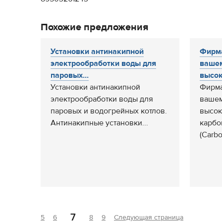
Похожие предложения
Установки антинакипной
Фирма
электрообработки воды для
ваше
паровых...
высок
Установки антинакипной
Фирма
электрообработки воды для
ваше
паровых и водогрейных котлов.
высок
Антинакипные установки...
карбо
(Carbo
7
5
6
8
9
Следующая страница