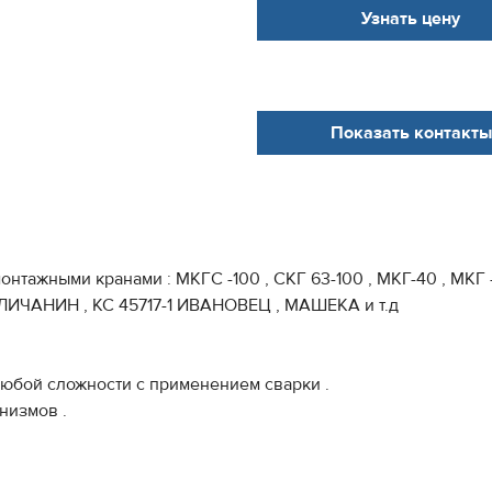
Узнать цену
Показать контакты
ажными кранами : МКГС -100 , СКГ 63-100 , МКГ-40 , МКГ -2
ГАЛИЧАНИН , КС 45717-1 ИВАНОВЕЦ , МАШЕКА и т.д
юбой сложности с применением сварки .
низмов .