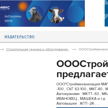
ИЗДАТЕЛЬСТВО
Строительная техника и оборудование
ОООСтроймеханиза
ОООСтрой
предлагает
ООО"Строймеханизация-МА" 
-100 , СКГ 63-100 , МКГ-40 , М
Автокранами : МКТТ -63 , МК
ИВАНОВЕЦ , МАШЕКА и т.д
Автовышки : АГП -28 , ...