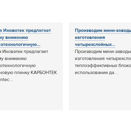
 Иноватек предлагает
Производим мини-завод
му вниманию
изготовления
отехнологичную...
четырехслойных...
 Иноватек предлагает
Производим мини-заводы
му вниманию
изготовления четырехсл
отехнологичную
теплоэффективных блоко
новую пленку КАРБОНТЕК
использовании да...
ntec...