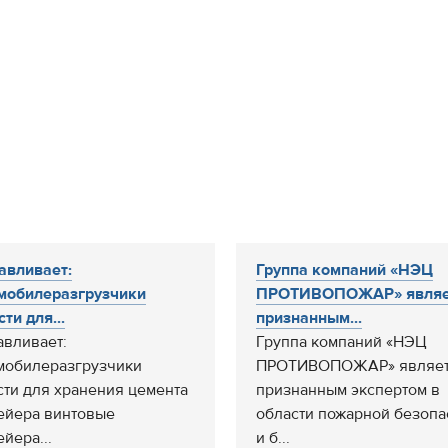
авливает:
Группа компаний «НЭЦ
мобилеразгрузчики
ПРОТИВОПОЖАР» являе
ти для...
признанным...
авливает:
Группа компаний «НЭЦ
мобилеразгрузчики
ПРОТИВОПОЖАР» являет
сти для хранения цемента
признанным экспертом в
ейера винтовые
области пожарной безопа
йера...
и б...