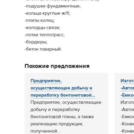
-подушки фундаментные;
-кольца круглые ж/б;
-плиты колец;
-колодцы связи;
-лотки теплотрасс;
-бордюры;
-бетон товарный.
Похожие предложения
Предприятие,
Изгот
осуществляющее добычу и
-Авто
переработку бентонитовой...
-Емкос
Предприятие, осуществляющее
Изгот
добычу и переработку
-Авто
бентонитовой глины, а также
-Емко
реализацию продукции,
-Конв
полученной...
-Конве