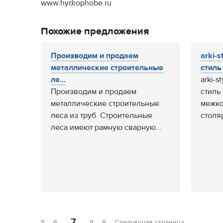
www.hydrophobe.ru
Похожие предложения
Производим и продаем
arki-s
металлические строительные
стиль 
ле...
arki-s
Производим и продаем
стиль
металлические строительные
межко
леса из труб. Строительные
столя
леса имеют рамную сварную...
7
5
6
8
9
Следующая страница