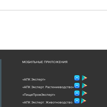
М
ОБИЛЬНЫЕ ПРИЛОЖЕНИЯ
«
АПК Эксперт
»
«
АПК Эксперт. Растениеводст
во
»
«ПищеПромЭксперт»
«
А
ПК Эксперт: Животнов
одство.