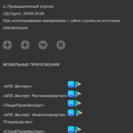
© Промышленный портал,
СД Групп, 2006-2026.
При использовании материалов с сайта ссылка на источник
обязательна.
М
ОБИЛЬНЫЕ ПРИЛОЖЕНИЯ
«
АПК Эксперт
»
«
АПК Эксперт. Растениеводст
во
»
«ПищеПромЭксперт»
«
А
ПК Эксперт: Животнов
одство.
Птицеводство»
«СтройПромЭксперт»