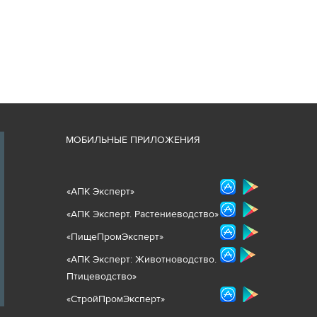
М
ОБИЛЬНЫЕ ПРИЛОЖЕНИЯ
«
АПК Эксперт
»
«
АПК Эксперт. Растениеводст
во
»
«ПищеПромЭксперт»
«
А
ПК Эксперт: Животнов
одство.
Птицеводство»
«СтройПромЭксперт»