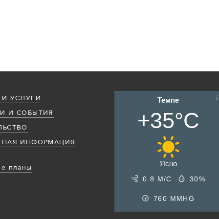
 И УСЛУГИ
Темпе
+35°C
И И СОБЫТИЯ
ЛЬСТВО
ТНАЯ ИНФОРМАЦИЯ
Ясно
е планы
0.8 М/С
30%
760
MMHG