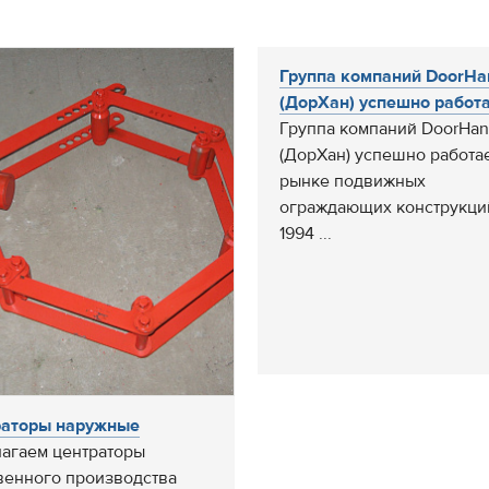
Группа компаний DoorHa
(ДорХан) успешно работае
Группа компаний DoorHan
(ДорХан) успешно работае
рынке подвижных
ограждающих конструкци
1994 ...
раторы наружные
агаем центраторы
венного производства