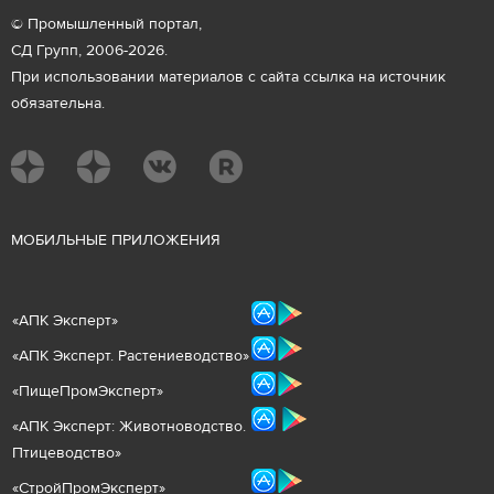
© Промышленный портал,
СД Групп, 2006-2026.
При использовании материалов с сайта ссылка на источник
обязательна.
М
ОБИЛЬНЫЕ ПРИЛОЖЕНИЯ
«
АПК Эксперт
»
«
АПК Эксперт. Растениеводст
во
»
«ПищеПромЭксперт»
«
А
ПК Эксперт: Животнов
одство.
Птицеводство»
«СтройПромЭксперт»