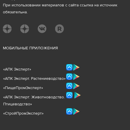
При использовании материалов с сайта ссылка на источник
обязательна.
М
ОБИЛЬНЫЕ ПРИЛОЖЕНИЯ
«
АПК Эксперт
»
«
АПК Эксперт. Растениеводст
во
»
«ПищеПромЭксперт»
«
А
ПК Эксперт: Животнов
одство.
Птицеводство»
«СтройПромЭксперт»