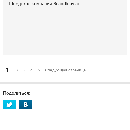
Шведская компания Scandinavian ...
1
2
3
4
5
Следующая страница
Поделиться: