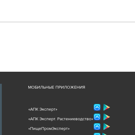
М
ОБИЛЬНЫЕ ПРИЛОЖЕНИЯ
«
АПК Эксперт
»
«
АПК Эксперт. Растениеводст
во
»
«ПищеПромЭксперт»