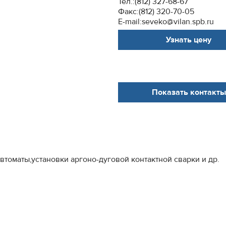
Тел.:(812) 327-68-67
Факс:(812) 320-70-05
E-mail:seveko@vilan.spb.ru
Узнать цену
Показать контакты
оматы,установки аргоно-дуговой контактной сварки и др.