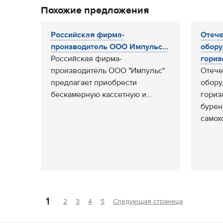
Похожие предложения
Российская фирма-
Отече
производитель ООО Импульс...
обору
Российская фирма-
гориз
производитель ООО "Импульс"
Отече
предлагает приобрести
обору
бескамерную кассетную и...
гориз
бурен
самохо
1
2
3
4
5
Следующая страница