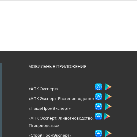
М
ОБИЛЬНЫЕ ПРИЛОЖЕНИЯ
«
АПК Эксперт
»
«
АПК Эксперт. Растениеводст
во
»
«ПищеПромЭксперт»
«
А
ПК Эксперт: Животнов
одство.
Птицеводство»
«СтройПромЭксперт»