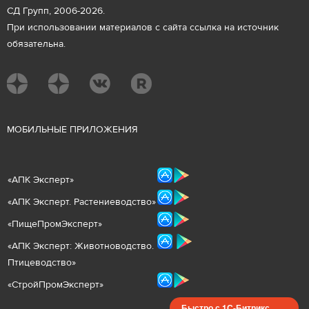
СД Групп, 2006-2026.
При использовании материалов с сайта ссылка на источник
обязательна.
М
ОБИЛЬНЫЕ ПРИЛОЖЕНИЯ
«
АПК Эксперт
»
«
АПК Эксперт. Растениеводст
во
»
«ПищеПромЭксперт»
«
А
ПК Эксперт: Животнов
одство.
Птицеводство»
«СтройПромЭксперт»
Быстро с 1С-Битрикс