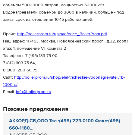
объемом 500-10000 литров, мощностью 6-1000кВт.
Водонагреватели объемом до 3000 в наличии, больше - под
заказ, срок изготовления 10-15 рабочих дней.
Прайс:
http://boilerprom.ru/upload/price_BoilerProm.pdf
Наш адрес: 117463, Москва, Новоясеневский просп., д.32, корп.1,
этаж 1, помещение VI, комната 2
Телефоны: 7 (495) 133 75 00;
7 (812) 603 75 64;
8 (800) 200 60 75.
Сайт:
http://boilerprom.ru/shop/elektricheskie-vodonagrevateli/rb-
1000-e/
E-mail:
info@boilerprom.ru
Похожие предложения
АККОРД-СБ,ООО Тел.:(495) 223-0100 Факс:(495)
660-1180...