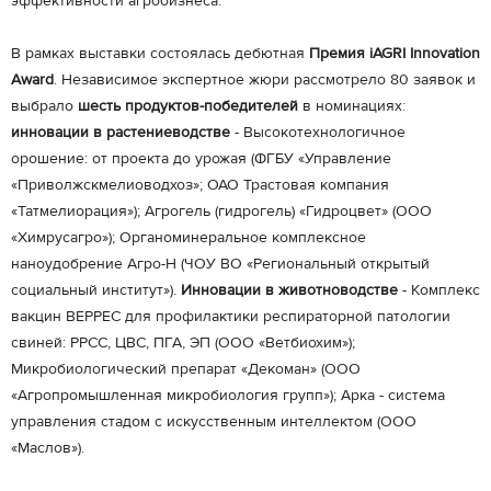
эффективности агробизнеса.
В рамках выставки состоялась дебютная
Премия iAGRI Innovation
Award
. Независимое экспертное жюри рассмотрело 80 заявок и
выбрало
шесть продуктов-победителей
в номинациях:
инновации в растениеводстве
- Высокотехнологичное
орошение: от проекта до урожая (ФГБУ «Управление
«Приволжскмелиоводхоз»; ОАО Трастовая компания
«Татмелиорация»); Агрогель (гидрогель) «Гидроцвет» (ООО
«Химрусагро»); Органоминеральное комплексное
наноудобрение Агро-Н (ЧОУ ВО «Региональный открытый
социальный институт»).
Инновации в животноводстве
- Комплекс
вакцин ВЕРРЕС для профилактики респираторной патологии
свиней: РРСС, ЦВС, ПГА, ЭП (ООО «Ветбиохим»);
Микробиологический препарат «Декоман» (ООО
«Агропромышленная микробиология групп»); Арка - система
управления стадом с искусственным интеллектом (ООО
«Маслов»).