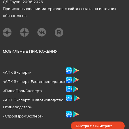
СД Групп, 2006-2026.
При использовании материалов с сайта ссылка на источник
обязательна.
М
ОБИЛЬНЫЕ ПРИЛОЖЕНИЯ
«
АПК Эксперт
»
«
АПК Эксперт. Растениеводст
во
»
«ПищеПромЭксперт»
«
А
ПК Эксперт: Животнов
одство.
Птицеводство»
«СтройПромЭксперт»
Быстро с 1С-Битрикс