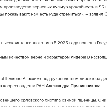
м производстве зерновых культур урожайность в 55 
ы показывают: нам есть куда стремиться», – заявил
С
 высокоинтенсивного типа.В 2025 году вошёл в Гос
ым качеством зерна и характером лидера! В настоящ
«Щёлково Агрохим» под руководством директора деп
лена-корреспондента РАН
Александра Прянишникова.
новейшего орловского биотипа озимой пшеницы. Они 