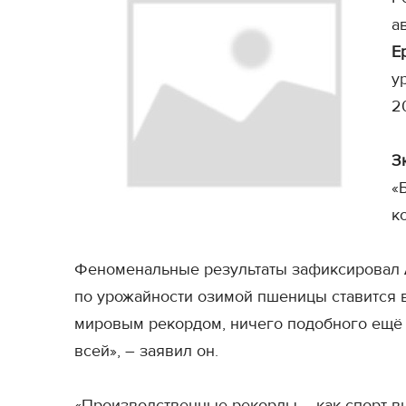
а
Е
у
2
З
«
к
Феноменальные результаты зафиксировал
по урожайности озимой пшеницы ставится в
мировым рекордом, ничего подобного ещё 
всей», – заявил он.
«Производственные рекорды – как спорт вы