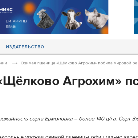
ИЗДАТЕЛЬСТВО
ании
Озимая пшеница «Щёлково Агрохим» побила мировой ре
«Щёлково Агрохим» п
рожайность сорта Ермоловка – более 140 ц/га. Сорт Зю
екордные урожаи озимой пшеницы официально зарег