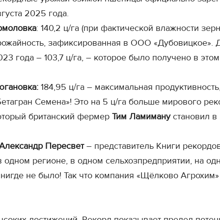
вгуста 2025 года.
рмоловка
: 140,2 ц/га (при фактической влажности зер
рожайность, зафиксированная в ООО «Дубовицкое». 
023 года – 103,7 ц/га, – которое было получено в этом
югановка:
184,95 ц/га – максимальная продуктивност
Бетагран Семена»! Это на 5 ц/га больше мирового ре
оторый британский фермер
Тим
Ламиману
становил в 2
Александр Пересвет
– представитель Книги рекордов
 одном регионе, в одном сельхозпредприятии, на од
нигде не было! Так что компания «Щёлково Агрохим»
соких достижений. Рекорд показывает предел потенц