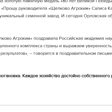
ла золотую памятную медаль «80 лет Великой Победы
 «Прошу руководителя «Щёлково Агрохим» Салиса Кар
 уникальный семенной завод. И сегодня Орловская о
лково Агрохим» поздравила Российская академия нау
ленного комплекса страны и выражаем уверенность
результатов», – говорится в поздравительном письм
югановка. Каждое хозяйство достойно собственного 