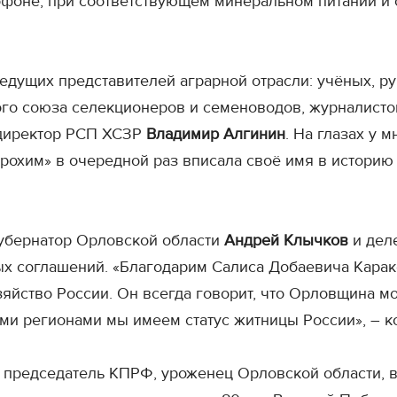
офоне, при соответствующем минеральном питании и 
едущих представителей аграрной отрасли: учёных, р
го союза селекционеров и семеноводов, журналисто
 директор РСП ХСЗР
Владимир Алгинин
. На глазах у 
рохим» в очередной раз вписала своё имя в историю
губернатор Орловской области
Андрей Клычков
и деле
х соглашений. «Благодарим Салиса Добаевича Карако
зяйство России. Он всегда говорит, что Орловщина м
ми регионами мы имеем статус житницы России», – ко
, председатель КПРФ, уроженец Орловской области, в 