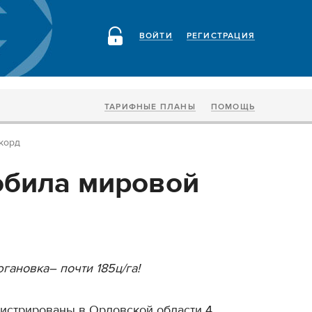
ВОЙТИ
РЕГИСТРАЦИЯ
ТАРИФНЫЕ ПЛАНЫ
ПОМОЩЬ
корд
обила мировой
гановка– почти 185ц/га!
истрированы в Орловской области 4