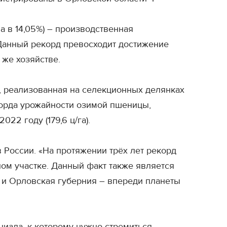
на в 14,05%) – производственная
Данный рекорд превосходит достижение
 же хозяйстве.
ь, реализованная на селекционных делянках
корда урожайности озимой пшеницы,
022 году (179,6 ц/га).
 России. «На протяжении трёх лет рекорд
ном участке. Данный факт также является
 и Орловская губерния – впереди планеты
иала, к которому нужно стремиться.