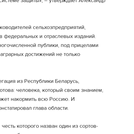
системе защиты», – утверждает Александр
уководителей сельхозпредприятий,
в федеральных и отраслевых изданий.
многочисленной публики, под прицелами
 аграрных достижений не только
гация из Республики Беларусь,
това: человека, который своим знанием,
ожет накормить всю Россию. И
нстатировал глава области.
честь которого назван один из сортов-