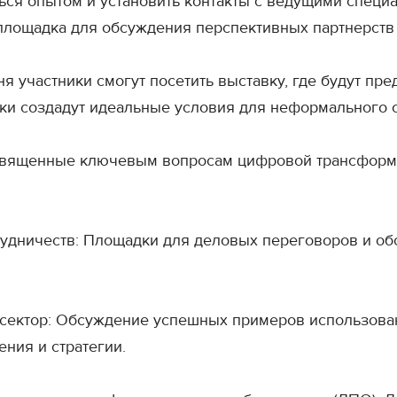
ься опытом и установить контакты с ведущими специ
лощадка для обсуждения перспективных партнерств 
дня участники смогут посетить выставку, где будут п
ки создадут идеальные условия для неформального 
священные ключевым вопросам цифровой трансформац
удничеств: Площадки для деловых переговоров и о
 сектор: Обсуждение успешных примеров использова
ения и стратегии.