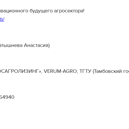
овационного будущего агросектора!
ф/
Патышнева Анастасия)
РОСАГРОЛИЗИНГ», VERUM-AGRO, ТГТУ (Тамбовский гос
164940