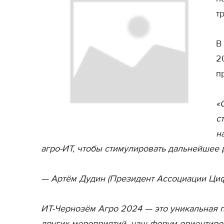
т
В
2
п
«
с
н
агро-ИТ, чтобы стимулировать дальнейшее 
— Артём Дудин (Президент Ассоциации Цифр
ИТ-Чернозём Агро 2024 — это уникальная п
других мероприятий, наш форум ориентиро