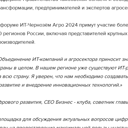
рансформации, предпринимателей и экспертов агросе
 форуме ИТ-Чернозём Агро 2024 примут участие боле
0 регионов России, включая представителей крупных
роизводителей.
Объединение ИТ-компаний и агросектора приносит зн
траны в целом. В нашем регионе уже существуют ИТ-
а всю страну. Я уверен, что нам необходимо создава
развитие и внедрение инновационных технологий.»
ового развития, СЕО Бизнес - клуба, советник глав
лощадка для обсуждения актуальных вопросов цифров
ван на предоставление максимальной пользы участни