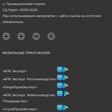
© Промышленный портал,
СД Групп, 2006-2026.
При использовании материалов с сайта ссылка на источник
обязательна.
М
ОБИЛЬНЫЕ ПРИЛОЖЕНИЯ
«
АПК Эксперт
»
«
АПК Эксперт. Растениеводст
во
»
«ПищеПромЭксперт»
«
А
ПК Эксперт: Животнов
одство.
Птицеводство»
«СтройПромЭксперт»