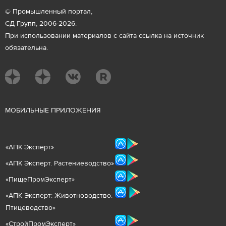
© Промышленный портал,
СД Групп, 2006-2026.
При использовании материалов с сайта ссылка на источник
обязательна.
М
ОБИЛЬНЫЕ ПРИЛОЖЕНИЯ
«
АПК Эксперт
»
«
АПК Эксперт. Растениеводст
во
»
«ПищеПромЭксперт»
«
А
ПК Эксперт: Животнов
одство.
Птицеводство»
«СтройПромЭксперт»