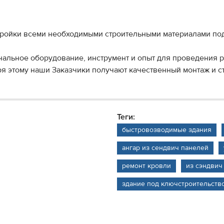
тройки всеми необходимыми строительными материалами под
альное оборудование, инструмент и опыт для проведения 
я этому наши Заказчики получают качественный монтаж и с
Теги:
быстровозводимые здания
ангар из сендвич панелей
ремонт кровли
из сэндвич
здание под ключстроительств