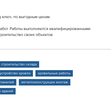
 ключ, по выгодным ценам.
работ. Работы выполняются квалифицированными
троительство своих объектов
строительство склада
устройство кровли
кровельные работы
 панелей
металлоконструкции монтаж
о зданий