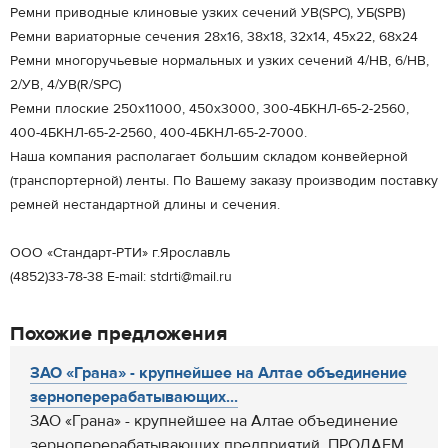
Ремни приводные клиновые узких сечений УВ(SPC), УБ(SPB)
Ремни вариаторные сечения 28х16, 38х18, 32х14, 45х22, 68х24
Ремни многоручьевые нормальных и узких сечений 4/НВ, 6/НВ,
2/УВ, 4/УВ(R/SPC)
Ремни плоские 250х11000, 450х3000, 300-4БКНЛ-65-2-2560,
400-4БКНЛ-65-2-2560, 400-4БКНЛ-65-2-7000.
Наша компания располагает большим складом конвейерной
(транспортерной) ленты. По Вашему заказу производим поставку
ремней нестандартной длины и сечения.
ООО «Стандарт-РТИ» г.Ярославль
(4852)33-78-38 Е-mail: stdrti@mail.ru
Похожие предложения
ЗАО «Грана» - крупнейшее на Алтае объединение
зерноперерабатывающих...
ЗАО «Грана» - крупнейшее на Алтае объединение
зерноперерабатывающих предприятий. ПРОДАЕМ