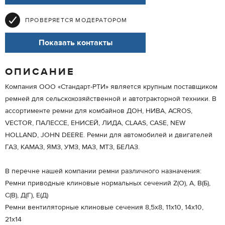
ПРОВЕРЯЕТСЯ МОДЕРАТОРОМ
Показать контакты
ОПИСАНИЕ
Компания ООО «Стандарт-РТИ» является крупным поставщиком
ремней для сельскохозяйственной и автотракторной техники. В
ассортименте ремни для комбайнов ДОН, НИВА, ACROS,
VECTOR, ПАЛЕССЕ, ЕНИСЕЙ, ЛИДА, CLAAS, CASE, NEW
HOLLAND, JOHN DEERE. Ремни для автомобилей и двигателей
ГАЗ, КАМАЗ, ЯМЗ, УМЗ, МАЗ, МТЗ, БЕЛАЗ.
В перечне нашей компании ремни различного назначения:
Ремни приводные клиновые нормальных сечений Z(O), А, В(Б),
С(В), Д(Г), Е(Д)
Ремни вентиляторные клиновые сечения 8,5х8, 11х10, 14х10,
21х14