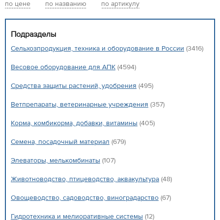
по цене
по названию
по артикулу
Подразделы
Сельхозпродукция, техника и оборудование в России
(3416)
Весовое оборудование для АПК
(4594)
Средства защиты растений, удобрения
(495)
Ветпрепараты, ветеринарные учреждения
(357)
Корма, комбикорма, добавки, витамины
(405)
Семена, посадочный материал
(679)
Элеваторы, мелькомбинаты
(107)
Животноводство, птицеводство, аквакультура
(48)
Овощеводство, садоводство, виноградарство
(67)
Гидротехника и мелиоративные системы
(12)