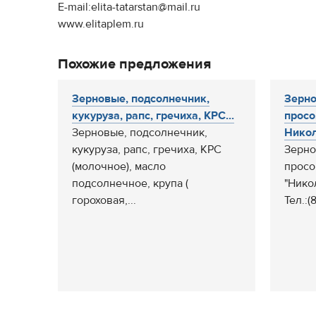
E-mail:elita-tatarstan@mail.ru
www.elitaplem.ru
Похожие предложения
Зерновые, подсолнечник,
Зерно
кукуруза, рапс, гречиха, КРС...
просо,
Зерновые, подсолнечник,
Никол
кукуруза, рапс, гречиха, КРС
Зерно
(молочное), масло
просо,
подсолнечное, крупа (
"Нико
гороховая,...
Тел.:(