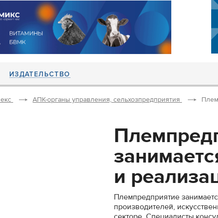
ИЗДАТЕЛЬСТВО
екс
АПК-органы управления, сельхозпредприятия
Плем
Племпред
занимаетс
и реализац
Племпредприятие занимаетс
производителей, искусствен
секторе. Специалисты консу