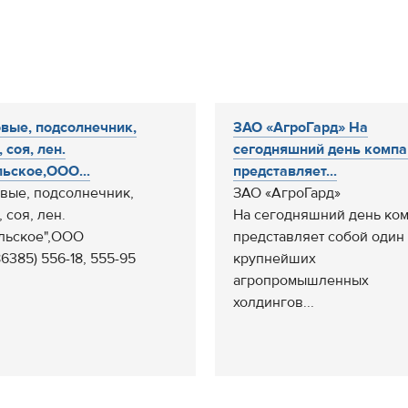
вые, подсолнечник,
ЗАО «АгроГард» На
 соя, лен.
сегодняшний день компа
ьское,ООО...
представляет...
вые, подсолнечник,
ЗАО «АгроГард»
 соя, лен.
На сегодняшний день ко
льское",ООО
представляет собой один
86385) 556-18, 555-95
крупнейших
агропромышленных
холдингов...