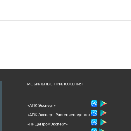
М
ОБИЛЬНЫЕ ПРИЛОЖЕНИЯ
«
АПК Эксперт
»
«
АПК Эксперт. Растениеводст
во
»
«ПищеПромЭксперт»